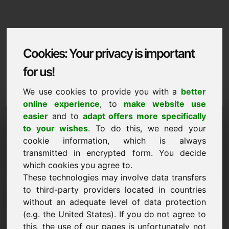
Cookies: Your privacy is important
for us!
We use cookies to provide you with a
better
online experience
, to
make website use
Domaininformation
easier
and to
adapt offers more specifically
to your wishes
. To do this, we need your
Domaininformation | Polski
cookie information, which is always
transmitted in encrypted form. You decide
Cena promocyjna: 2.800,00 Euro (bez VAT)
which cookies you agree to.
NOWE
These technologies may involve data transfers
Atrakcyjne alternatywy domen bezpośrednio na Find-
to third-party providers located in countries
Your-Domain.eu
odkryj ->
without an adequate level of data protection
(e.g. the United States). If you do not agree to
this, the use of our pages is unfortunately not